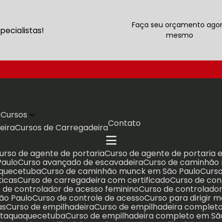
Faça seu orçamento ago
ecialistas!
mesmo
(11)
Cursos
Contato
eira
Cursos de Carregadeira
Curso de agente de portaria
Curso de agente de portaria
Paulo
Curso avançado de escavadeira
Curso de caminhã
aquecetuba
Curso de caminhão munck em São Paulo
Cur
ticas
Curso de carregadeira com certificado
Curso de co
o de controlador de acesso feminino
Curso de controlad
São Paulo
Curso de controle de acesso
Curso para dirigir
as
Curso de empilhadeira
Curso de empilhadeira complet
 Itaquaquecetuba
Curso de empilhadeira completo em Sã