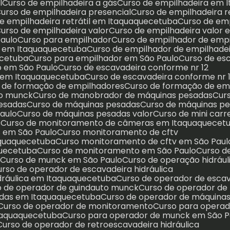
l
Curso de empilhadeira a gás
Curso de empilhadeira em
Curso de empilhadeira presencial
Curso de empilhadeira 
de empilhadeira retrátil em Itaquaquecetuba
Curso de em
Curso de empilhadeira valor
Curso de empilhadeira valor
Paulo
Curso para empilhador
Curso de empilhador de emp
ra em Itaquaquecetuba
Curso de empilhador de empilhade
ecetuba
Curso para empilhador em São Paulo
Curso de e
o em São Paulo
Curso de escavadeira conforme nr 12
2 em Itaquaquecetuba
Curso de escavadeira conforme nr 
o de formação de empilhadores
Curso de formação de em
to munck
Curso de manobrador de máquinas pesadas
Cu
pesadas
Curso de máquinas pesadas
Curso de máquinas 
aulo
Curso de máquinas pesadas valor
Curso de mini car
s
Curso de monitoramento de câmeras em Itaquaquecet
 em São Paulo
Curso monitoramento de cftv
aquaquecetuba
Curso monitoramento de cftv em São Paul
quecetuba
Curso de monitoramento em São Paulo
Curso 
a
Curso de munck em São Paulo
Curso de operação hidráu
Curso de operador de escavadeira hidráulica
idráulica em Itaquaquecetuba
Curso de operador de esca
so de operador de guindauto munck
Curso de operador d
adas em Itaquaquecetuba
Curso de operador de máquina
Curso de operador de monitoramento
Curso para opera
Itaquaquecetuba
Curso para operador de munck em São P
Curso de operador de retroescavadeira hidráulica