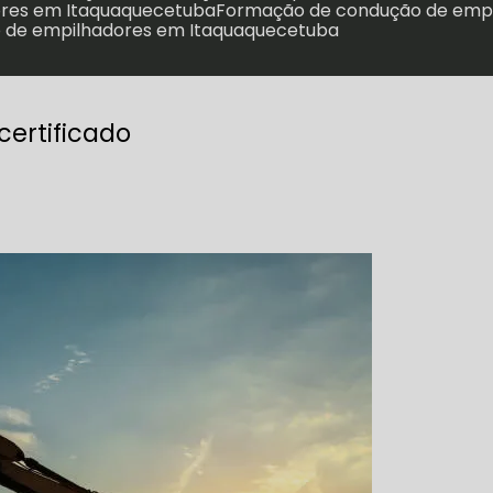
ores em Itaquaquecetuba
Formação de condução de emp
 de empilhadores em Itaquaquecetuba
ertificado