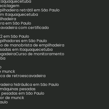
 Itaquaquecetuba
reciclagem
pilhadeira retrátil em São Paulo
 em Itaquaquecetuba
ilhadeira
ira em São Paulo
scavadeira com certificado
12 em São Paulo
pilhadores em São Paulo
rso de manobrista de empilhadeira
pesadas em Itaquaquecetuba
regadeira
Curso de monitoramento
uba
o
de munck
lica de retroescavadeira
vadeira hidráulica em São Paulo
e máquinas pesadas
s pesadas em São Paulo
dor de munck
aulo