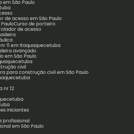
ra em São Paulo
etuba
acesso
dor de acesso em São Paulo
 Paulo
Curso de porteiro
trolador de acesso
hadeira
áulica
a nr 11 em Itaquaquecetuba
adeira avançado
do em São Paulo
taquaquecetuba
trução civil
ira para construção civil em São Paulo
quaquecetuba
a nr 12
aquecetuba
tuba
es iniciantes
 profissional
sional em São Paulo