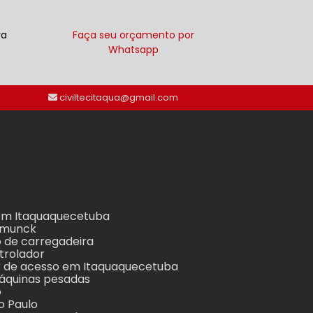
ra
Faça seu orçamento por
Whatsapp
 94701-5398
civiltecitaqua@gmail.com
 em Itaquaquecetuba
o munck
so de carregadeira
ntrolador
or de acesso em Itaquaquecetuba
 máquinas pesadas
o
o Paulo