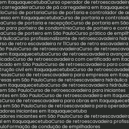
a em Itaquaquecetuba
Curso operador de retroescavadei
á carregadeira
Curso de pá carregadeira em Itaquaquec
lo
Curso de portaria
Curso de portaria e controlador de 
 acesso em Itaquaquecetuba
Curso de portaria e controla
ba
Curso de portaria e recepção
Curso de portaria em São
rso para porteiro de condomínio
Curso de porteiro e con
ba
Curso de porteiro em São Paulo
Curso prático de empil
dráulica
Curso profissionalizante de retroescavadeira hidr
urso de retro escavadeira nr 11
Curso de retro escavadeir
São Paulo
Curso de retroescavadeira
Curso de retroescav
o em Itaquaquecetuba
Curso de retroescavadeira avança
ficado
Curso de retroescavadeira com certificado em I
ficado em São Paulo
Curso de retroescavadeira para cons
strução civil em Itaquaquecetuba
Curso de retroescavade
resas
Curso de retroescavadeira para empresas em Ita
resas em São Paulo
Curso de retroescavadeira hidráulica
ca em Itaquaquecetuba
Curso de retroescavadeira hidráulic
a em São Paulo
Curso de retroescavadeira para iniciantes
iantes em São Paulo
Curso de retroescavadeira em Itaqu
s
Curso de retroescavadeira para obras em Itaquaquece
as em São Paulo
Curso de retroescavadeira para operador
radores iniciantes em Itaquaquecetuba
adores iniciantes em São Paulo
Curso de retroescavadeira
nal em Itaquaquecetuba
Curso de retroescavadeira profis
ulo
Formação de condução de empilhadores