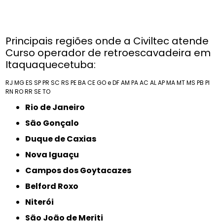
Principais regiões onde a Civiltec atende
Curso operador de retroescavadeira em
Itaquaquecetuba:
RJ
MG
ES
SP
PR
SC
RS
PE
BA
CE
GO e DF
AM
PA
AC
AL
AP
MA
MT
MS
PB
PI
RN
RO
RR
SE
TO
Rio de Janeiro
São Gonçalo
Duque de Caxias
Nova Iguaçu
Campos dos Goytacazes
Belford Roxo
Niterói
São João de Meriti