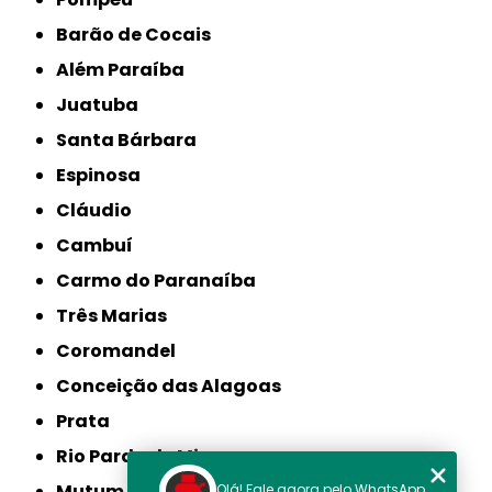
Barão de Cocais
Além Paraíba
Juatuba
Santa Bárbara
Espinosa
Cláudio
Cambuí
Carmo do Paranaíba
Três Marias
Coromandel
Conceição das Alagoas
Prata
Rio Pardo de Minas
Mutum
Olá! Fale agora pelo WhatsApp