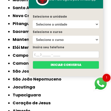
Santo Antônio do Monte
Novo Cruzeiro
Selecione a unidade
Pitangui
Sacramento
Selecione o curso
Mantena
Elói Mendes
Insira seu telefone
Campos Gerais
Camanducaia
INICIAR CONVERSA
São José da Lapa
1
São João Nepomuceno
Jacutinga
Tupaciguara
Coração de Jesus
Aimorés